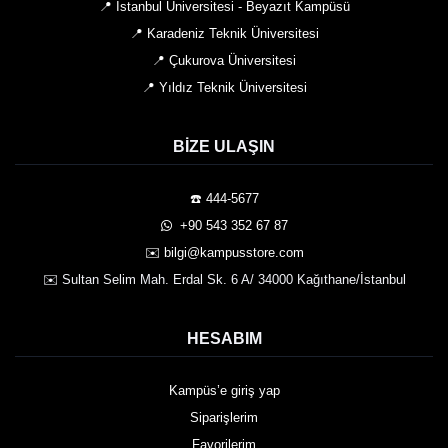
📍 İstanbul Üniversitesi - Beyazıt Kampüsü
📍 Karadeniz Teknik Üniversitesi
📍 Çukurova Üniversitesi
📍 Yıldız Teknik Üniversitesi
BIZE ULAŞIN
☎️ 444-5677
️ +90 543 352 67 87
✉️
bilgi@kampusstore.com
✉️ Sultan Selim Mah. Erdal Sk. 6 A/ 34000 Kağıthane/İstanbul
HESABIM
Kampüs’e giriş yap
Siparişlerim
Favorilerim