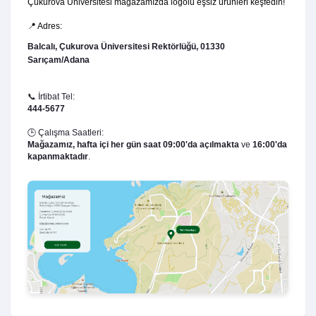
Çukurova Üniversitesi mağazamızda logolu eşsiz ürünleri keşfedin!
📍 Adres:
Balcalı, Çukurova Üniversitesi Rektörlüğü, 01330
Sarıçam/Adana
📞 İrtibat Tel:
444-5677
🕒 Çalışma Saatleri:
Mağazamız,
hafta içi her gün saat 09:00'da açılmakta
ve
16:00'da
kapanmaktadır
.