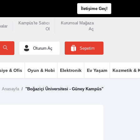
İletişime Geç!
Kampüs'te Satıcı
Kurumsal Mağaza
malar
Ol
Aç
Oturum Aç
Sepetim
siye & Ofis
Oyun & Hobi
Elektronik
Ev Yaşam
Kozmetik & K
Anasayfa
"Boğaziçi Üniversitesi - Güney Kampüs"