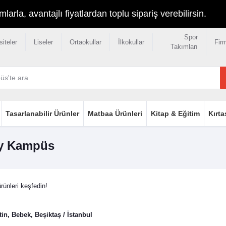
rla, avantajlı fiyatlardan toplu sipariş verebilirsin.
Spor
siteler
Liseler
Ortaokullar
İlkokullar
Fir
Takımları
Tasarlanabilir Ürünler
Matbaa Ürünleri
Kitap & Eğitim
Kırta
ey Kampüs
ünleri keşfedin!
n, Bebek, Beşiktaş / İstanbul