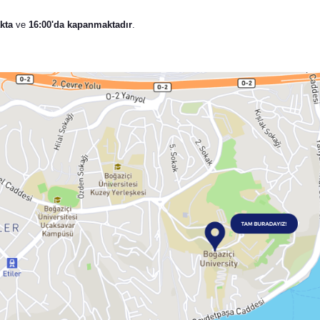
kta
ve
16:00'da kapanmaktadır
.