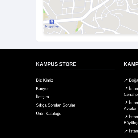
KAMPUS STORE
KAMP
Biz Kimiz
📍 Boğa
Kariyer
📍 İsta
Cerrahp
İletişim
📍 İsta
Sıkça Sorulan Sorular
Avcılar
Ürün Kataloğu
📍 İsta
Büyükç
📍 İsta