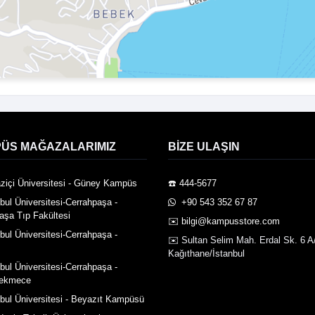
ÜS MAĞAZALARIMIZ
BIZE ULAŞIN
ziçi Üniversitesi - Güney Kampüs
☎️ 444-5677
nbul Üniversitesi-Cerrahpaşa -
️ +90 543 352 67 87
aşa Tıp Fakültesi
✉️
bilgi@kampusstore.com
nbul Üniversitesi-Cerrahpaşa -
✉️ Sultan Selim Mah. Erdal Sk. 6 A
Kağıthane/İstanbul
nbul Üniversitesi-Cerrahpaşa -
ekmece
nbul Üniversitesi - Beyazıt Kampüsü