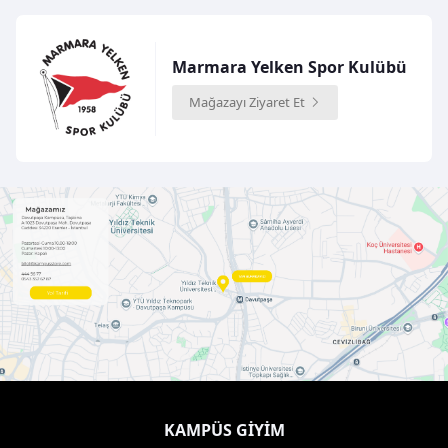
Marmara Yelken Spor Kulübü
Mağazayı Ziyaret Et
KAMPÜS GIYIM