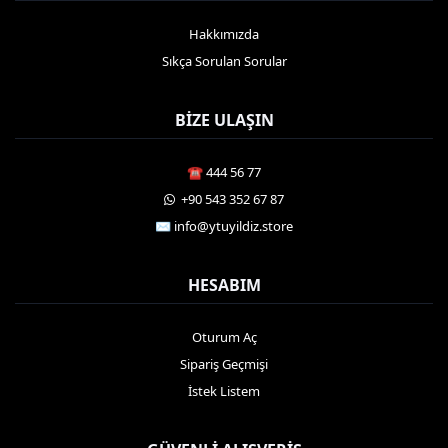
Hakkımızda
Sıkça Sorulan Sorular
BIZE ULAŞIN
☎️ 444 56 77
️ +90 543 352 67 87
✉️
info@ytuyildiz.store
HESABIM
Oturum Aç
Sipariş Geçmişi
İstek Listem