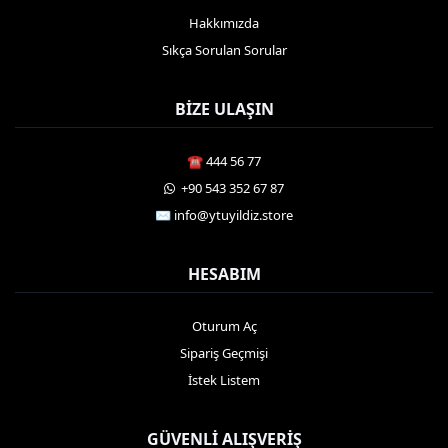
Hakkımızda
Sıkça Sorulan Sorular
BIZE ULAŞIN
☎️ 444 56 77
️ +90 543 352 67 87
✉️
info@ytuyildiz.store
HESABIM
Oturum Aç
Sipariş Geçmişi
İstek Listem
GÜVENLI ALIŞVERIŞ