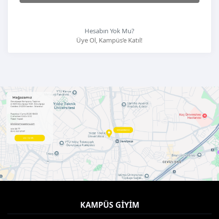
Hesabın Yok Mu?
Üye Ol, Kampüs’e Katıl!
KAMPÜS GIYIM