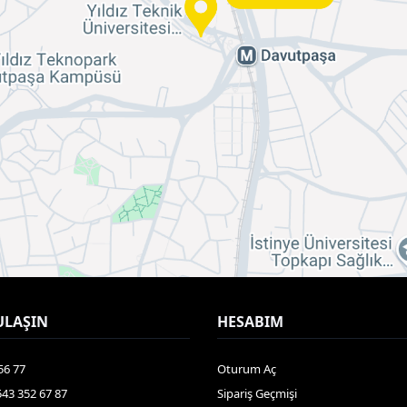
ULAŞIN
HESABIM
56 77
Oturum Aç
543 352 67 87
Sipariş Geçmişi