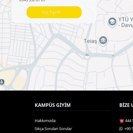
KAMPÜS GIYIM
BIZE 
Hakkımızda
☎️ 444 
Sıkça Sorulan Sorular
️ +90 