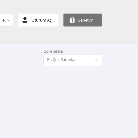
TR
Oturum Aç
Sepetim
Göre sırala
En Çok Satanlar