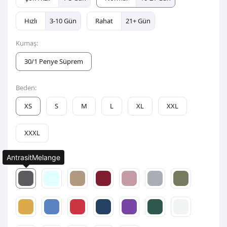
Hızlı
3-10 Gün
Rahat
21+ Gün
Kumaş:
30/1 Penye Süprem
Beden:
XS
S
M
L
XL
XXL
XXXL
AntrasitMelange
Renk: