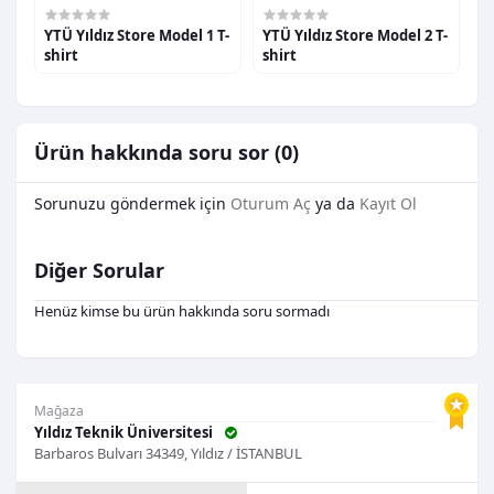
-
YTÜ Yıldız Store Model 1 T-
YTÜ Yıldız Store Model 2 T-
Y
shirt
shirt
s
Ürün hakkında soru sor (0)
Sorunuzu göndermek için
Oturum Aç
ya da
Kayıt Ol
Diğer Sorular
Henüz kimse bu ürün hakkında soru sormadı
Mağaza
Yıldız Teknik Üniversitesi
Barbaros Bulvarı 34349, Yıldız / İSTANBUL