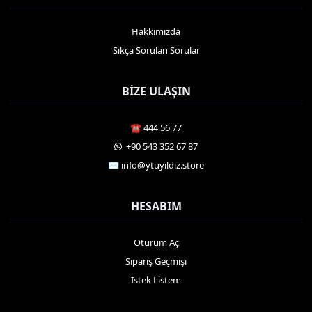
Hakkımızda
Sıkça Sorulan Sorular
BIZE ULAŞIN
☎️ 444 56 77
️ +90 543 352 67 87
✉️
info@ytuyildiz.store
HESABIM
Oturum Aç
Sipariş Geçmişi
İstek Listem