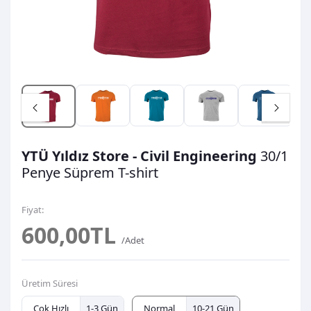
YTÜ Yıldız Store - Civil Engineering
30/1
Penye Süprem
T-shirt
Fiyat:
600,00TL
/Adet
Üretim Süresi
Çok Hızlı
1-3 Gün
Normal
10-21 Gün