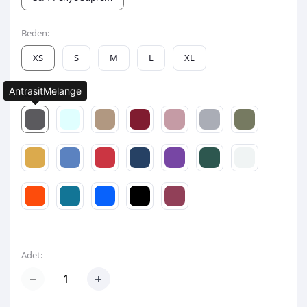
Beden:
XS
S
M
L
XL
AntrasitMelange
Renk:
Adet: