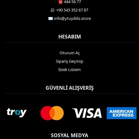
☎️ 444 56 77
️ +90 543 352 67 87
✉️
info@ytuyildiz.store
HESABIM
Oturum Aç
Sipariş Geçmişi
İstek Listem
GÜVENLI ALIŞVERIŞ
SOSYAL MEDYA