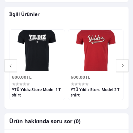
İlgili Ürünler
600,00TL
600,00TL
6
YTÜ Yıldız Store Model 1 T-
YTÜ Yıldız Store Model 2 T-
Y
shirt
shirt
s
Ürün hakkında soru sor (0)