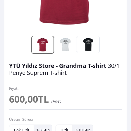
YTÜ Yıldız Store - Grandma T-shirt
30/1
Penye Süprem
T-shirt
Fiyat:
600,00TL
/Adet
Üretim Süresi
Çok Hızlı
1-3 Gün
Hızlı
3-10 Gün