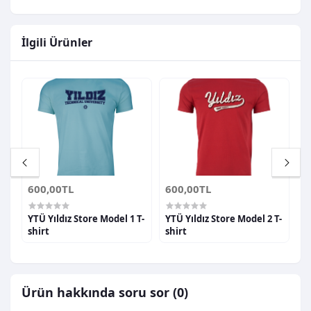
İlgili Ürünler
600,00TL
600,00TL
6
YTÜ Yıldız Store Model 1 T-
YTÜ Yıldız Store Model 2 T-
Y
shirt
shirt
s
Ürün hakkında soru sor (0)