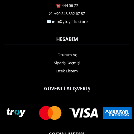
☎️ 444 56 77
️ +90 543 352 67 87
✉️
info@ytuyildiz.store
HESABIM
Oturum Aç
Sipariş Geçmişi
İstek Listem
GÜVENLI ALIŞVERIŞ