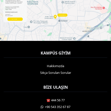
KAMPÜS GIYIM
Hakkımızda
Sıkça Sorulan Sorular
BIZE ULAŞIN
☎️ 444 56 77
️ +90 543 352 67 87