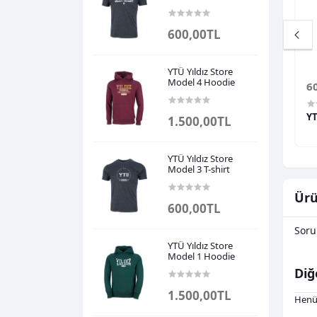
600,00TL
YTÜ Yıldız Store
Model 4 Hoodie
600,00TL
6
YTÜ Yıldız Store - Grandpa T-shirt
YTÜ Yıldız Store - Sister T-shirt
YT
1.500,00TL
YTÜ Yıldız Store
Model 3 T-shirt
Ürü
600,00TL
Soru
YTÜ Yıldız Store
Model 1 Hoodie
Diğ
1.500,00TL
Henü