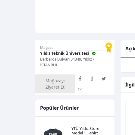
Mağaza
Açı
Yıldız Teknik Üniversitesi
Barbaros Bulvarı 34349, Yıldız /
İSTANBUL
Mağazayı
İlgi
Ziyaret Et
Popüler Ürünler
YTÜ Yıldız Store
Model 1 T-shirt