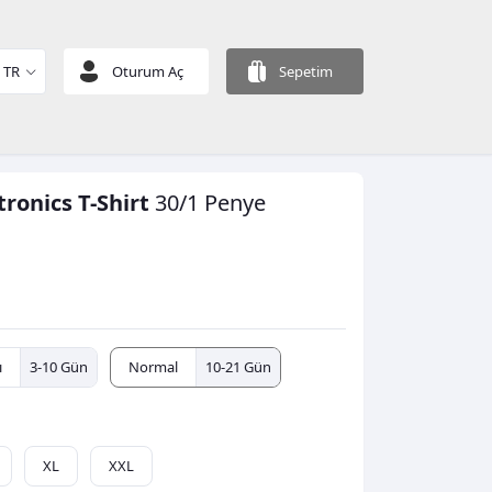
TR
Oturum Aç
Sepetim
tronics T-Shirt
30/1 Penye
ı
3-10 Gün
Normal
10-21 Gün
XL
XXL