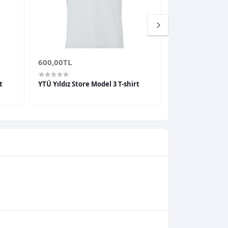
600,00TL
600,00TL
t
YTÜ Yıldız Store Model 3 T-shirt
YTÜ Yıldız Store