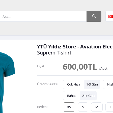
YTÜ Yıldız Store - Aviation Elec
Süprem
T-shirt
600,00TL
Fiyat:
/Adet
Üretim Süresi
Çok Hızlı
1-3 Gün
Hızl
Rahat
21+ Gün
Beden:
XS
S
M
L