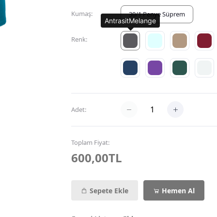
Kumaş:
30/1 Penye Süprem
AntrasitMelange
Renk:
Adet:
Toplam Fiyat:
600,00TL
Sepete Ekle
Hemen Al